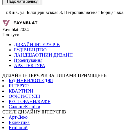
г.Київ, ул. Білоцерківськая 3, Петропавлівськая Борщагівка.
Faynblat 2024
Послуги
ДИЗАЙН ІНТЕР’ЄРІВ
БУДІВНИЦТВО
ЛАНДШАФТНИЙ ДИЗАЙН
Проектування
АРХІТЕКТУРА
ДИЗАЙН ІНТЕР'ЄРІВ ЗА ТИПАМИ ПРИМІЩЕНЬ
БУДИНКИ/КОТЕДЖІ
ІНТЕР'ЄР
КВАРТИРИ
ОФІСИ/СТУДІЇ
РЕСТОРАНИ/КАФЕ
Салони/Клініки
СТИЛІ ДИЗАЙНУ ІНТЕР'ЄРІВ
Арт-Деко
Еклектика
Етнічний