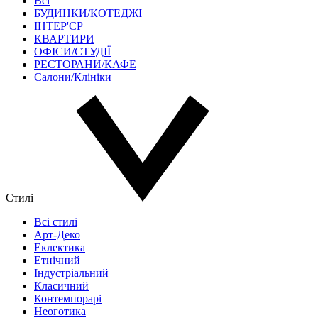
Всі
БУДИНКИ/КОТЕДЖІ
ІНТЕР'ЄР
КВАРТИРИ
ОФІСИ/СТУДІЇ
РЕСТОРАНИ/КАФЕ
Салони/Клініки
Cтилі
Всі стилі
Арт-Деко
Еклектика
Етнічний
Індустріальний
Класичний
Контемпорарі
Неоготика