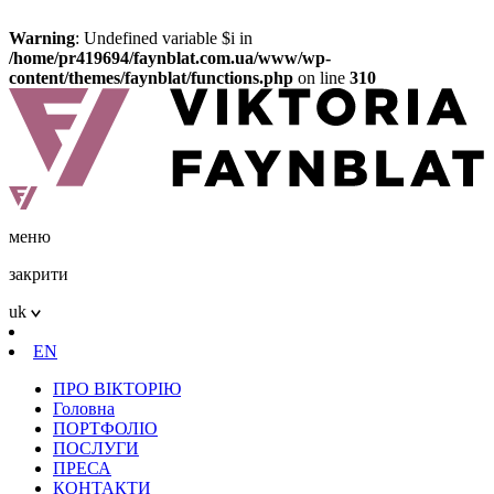
Warning
: Undefined variable $i in
/home/pr419694/faynblat.com.ua/www/wp-
content/themes/faynblat/functions.php
on line
310
меню
закрити
uk
EN
ПРО ВІКТОРІЮ
Головна
ПОРТФОЛІО
ПОСЛУГИ
ПРЕСА
КОНТАКТИ