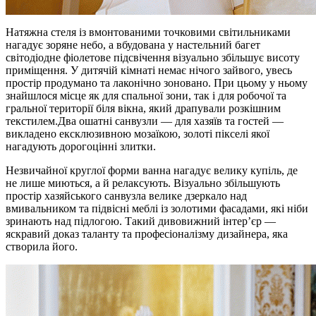
Натяжна стеля із вмонтованими точковими світильниками
нагадує зоряне небо, а вбудована у настельний багет
світодіодне фіолетове підсвічення візуально збільшує висоту
приміщення. У дитячій кімнаті немає нічого зайвого, увесь
простір продумано та лаконічно зоновано. При цьому у ньому
знайшлося місце як для спальної зони, так і для робочої та
гральної території біля вікна, який драпували розкішним
текстилем.Два ошатні санвузли — для хазяїв та гостей —
викладено ексклюзивною мозаїкою, золоті пікселі якої
нагадують дорогоцінні злитки.
Незвичайної круглої форми ванна нагадує велику купіль, де
не лише миються, а й релаксують. Візуально збільшують
простір хазяйського санвузла велике дзеркало над
вмивальником та підвісні меблі із золотими фасадами, які ніби
зринають над підлогою. Такий дивовижний інтер’єр —
яскравий доказ таланту та професіоналізму дизайнера, яка
створила його.