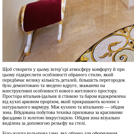
Щоб створити у цьому інтер’єрі атмосферу комфорту й при
цьому підкреслити особливості обраного стилю, який
передбачає велику кількість деталей, більшість перегородок
було демонтовано та зведено вдруге, зважаючи на
конструктивні особливості нового житлового простору.
Простора вітальня-їдальня зі стінкою та баром відокремлена
від кухні арковим прорізом, який прикрашають колони з
натурального мармуру. Між кухнею та вітальнею — обідня
зона. Вбудована побутова техніка прихована за красивими
фасадами із золотою інкрустацією. Обідня зона візуально
виділена за допомогою рельєфу на стелі.
Біло-золота кольорова гама, яку обрано для оформлення