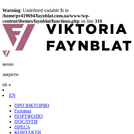
Warning
: Undefined variable $i in
/home/pr419694/faynblat.com.ua/www/wp-
content/themes/faynblat/functions.php
on line
310
меню
закрити
uk
EN
ПРО ВІКТОРІЮ
Головна
ПОРТФОЛІО
ПОСЛУГИ
ПРЕСА
КОНТАКТИ