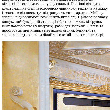
вітальні та зони входу, панує і у спальні. Настінні візерунки,
конструкції на стелі із золоченою ліпниною, текстиль на ліжку
із золотим відливом тут підтримують стиль ар-деко. Меблі у
спальні підкреслюють розкішність інтер’єру. Приваблює увагу
вишуканий будуарний стіл на різьблених ніжках, візерунок
яких повторюється у візерунку рами для дзеркала. Світла та
простора дитяча кімната має акцентні сині, блакитні та
фіолетові відтінки, хоча білий та золотий також є в інтер’єрі.