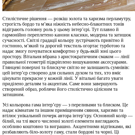
Стилістичне рішення — розкіш золота та харизма перламутру,
строгість бордо та м’яка ніжність небесно-блакитних тонів
відіграють головну роль у цьому інтер’єрі. Тут плавно й
гармонійно переплетено канони класики, модерна та затишок
сучасності. Світлі градації кольору зустрічають привітно й
гостинно, м’який та дорогий текстиль огортає турботою та
надає змогу почуватися комфортно у будь-якій зоні цього
простору. Вітальня вбрана з аристократичним смаком — лінії
правильної геометрії підкріплено вишуканими аксесуарами.
Глянцеві поверхні та блискуче світло не залишають сумнівів:
цей інтер’єр створено для сильних духом та тих, хто вміє
цінувати прекрасне у кожній лінії. У вітальні багато уваги
приділено деталям та акцентам. Саме вони завершують
створений образ, роблячи його стилістично цілісним та
затишним.
Усі кольорова гама інтер’єру — з переливами та блиском. Це
надає кімнатам та іншим приміщенням сяяння, харизми та
втілює унікальний почерк автора інтер’єру. Основний колір —
білий, на тлі якого численні золоті елементи виглядають
особливо коштовно та виграшно. Акцентними відтінками, які
розбавляють біло-золоту гаму, стали бордові та чорні. Ці